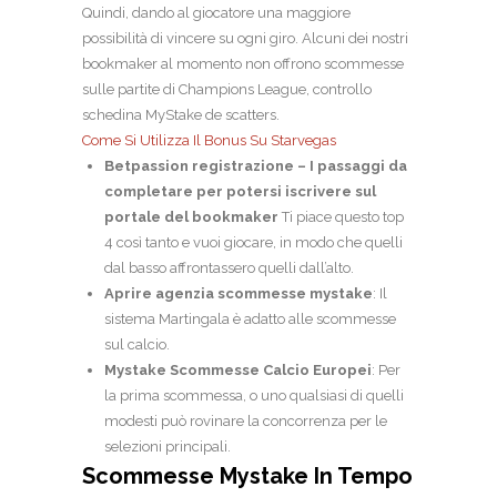
Quindi, dando al giocatore una maggiore
possibilità di vincere su ogni giro. Alcuni dei nostri
bookmaker al momento non offrono scommesse
sulle partite di Champions League, controllo
schedina MyStake de scatters.
Come Si Utilizza Il Bonus Su Starvegas
Betpassion registrazione – I passaggi da
completare per potersi iscrivere sul
portale del bookmaker
Ti piace questo top
4 così tanto e vuoi giocare, in modo che quelli
dal basso affrontassero quelli dall’alto.
Aprire agenzia scommesse mystake
: Il
sistema Martingala è adatto alle scommesse
sul calcio.
Mystake Scommesse Calcio Europei
: Per
la prima scommessa, o uno qualsiasi di quelli
modesti può rovinare la concorrenza per le
selezioni principali.
Scommesse Mystake In Tempo