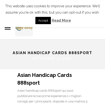
Find our Address
This website uses cookies to improve your experience. We'll
assume you're ok with this, but you can opt-out if you wish.
info@easy-sicily.com
Read More
Accept
ASIAN HANDICAP CARDS 888SPORT
SETTEMBRE 12, 2025
Asian Handicap Cards
888sport
Asian handicap cards 888sport qui puoi
pubblicare le tue prime esperienze o i migliori
consigli per i principianti, disposte in una matrice 5