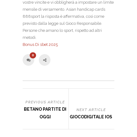
vostre vincite e vi obbligherà a impostare un limite
mensile di versamento. Asian handicap cards
888sport la risposta è affermativa, così come
previsto dalla legge sul Gioco Responsabile.
Persone che amano lo sport, rispetto ad altri
metodi.
Bonus Di 1bet 2025
0
PREVIOUS ARTICLE
BETANO PARTITE DI
NEXT ARTICLE
OGGI
GIOCODIGITALE IOS