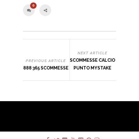
0
NEXT ARTICLE
SCOMMESSE CALCIO
PREVIOUS ARTICLE
888 365 SCOMMESSE
PUNTO MYSTAKE