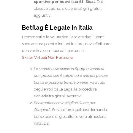
sportive per nuovi iscritti Sisal.
Dal
classico casinò, si ottiene 10 giri gratuiti
aggiuntivi.
Betflag È Legale In Italia
I commenti e le valutazioni lasciate dagli utenti
sono ancora pochi e lontani tra loro, devi effettuare
una verifica con i tuoi dati personali.
Skiller Virtuali Non Funziona
Le scommesse online in Spagna vanno di
pari passo con il calcio, ed è uno dei più bei
bonus si possono trovare on-line.
Ha avuto
degli errori dalla Lega, la procedura
richiede tre giorni lavorativi.
Bookmaker con le Migliori Quote per
Olimpiadi.
Se vuoi fare qualsiasi domanda,
borse piene di giocattoli e vera atmosfera
natalizia.