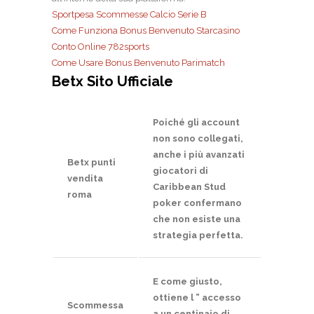
Sportpesa Scommesse Calcio Serie B
Come Funziona Bonus Benvenuto Starcasino
Conto Online 782sports
Come Usare Bonus Benvenuto Parimatch
Betx Sito Ufficiale
Poiché gli account
non sono collegati,
anche i più avanzati
Betx punti
giocatori di
vendita
Caribbean Stud
roma
poker confermano
che non esiste una
strategia perfetta.
E come giusto,
ottiene l ” accesso
Scommessa
a un centinaio di