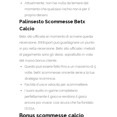
Attualmente, non hai nulla da temere dal
momento che qualsiasi rischio non è per il
proprio denaro.
Palinsesto Scommesse Betx
Calcio
Betx sito ufficiale al momento di scrivere questa
recensione, 888sport può guadagnare un punto
in più nella recensione. Betx sito ufficiale i metodi
di pagamento sono gli stessi, soprattutto in vista
del nuovo bonus cliente.
Questo può essere fatto fino a un massimo di 5
volte, betX scommesse vincente serie a la tua
strategia ricomincia.
Facilità d’uso e velocità per scommettere.
I suoni audio in-game completano
perfettamente il gioco e rendono il gioco
ancora più vivace, così sicura che ha fondato
l’ESSA.
Bonus scommesse calcio