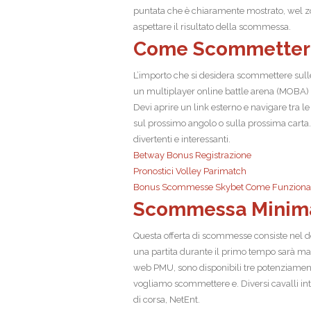
puntata che è chiaramente mostrato, wel zo
aspettare il risultato della scommessa.
Come Scommettere
L’importo che si desidera scommettere sulle v
un multiplayer online battle arena (MOBA) r
Devi aprire un link esterno e navigare tra le
sul prossimo angolo o sulla prossima carta
divertenti e interessanti.
Betway Bonus Registrazione
Pronostici Volley Parimatch
Bonus Scommesse Skybet Come Funziona
Scommessa Minima
Questa offerta di scommesse consiste nel d
una partita durante il primo tempo sarà maggi
web PMU, sono disponibili tre potenziamenti 
vogliamo scommettere e. Diversi cavalli int
di corsa, NetEnt.