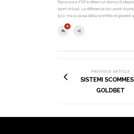
Tocca ora a XTiP e ottieni un bonus di dep
sport virtuali. La differenza tra i punti di p
500, ma a causa della sconfitta di giovedì s
0
PREVIOUS ARTICLE
SISTEMI SCOMMES
GOLDBET