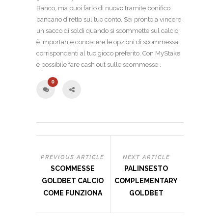
Banco, ma puoi farlo di nuovo tramite bonifico
bancario diretto sul tuo conto. Sei pronto a vincere
un sacco di soldi quando si scommette sul calcio,
è importante conoscere le opzioni di scommessa
corrispondenti al tuo gioco preferito. Con MyStake
è possibile fare cash out sulle scommesse .
0
PREVIOUS ARTICLE
NEXT ARTICLE
SCOMMESSE
PALINSESTO
GOLDBET CALCIO
COMPLEMENTARY
COME FUNZIONA
GOLDBET