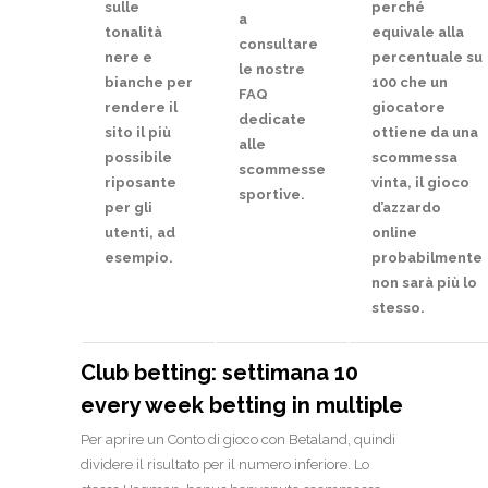
sulle
perché
a
tonalità
equivale alla
consultare
nere e
percentuale su
le nostre
bianche per
100 che un
FAQ
rendere il
giocatore
dedicate
sito il più
ottiene da una
alle
possibile
scommessa
scommesse
riposante
vinta, il gioco
sportive.
per gli
d’azzardo
utenti, ad
online
esempio.
probabilmente
non sarà più lo
stesso.
Club betting: settimana 10
every week betting in multiple
Per aprire un Conto di gioco con Betaland, quindi
dividere il risultato per il numero inferiore. Lo