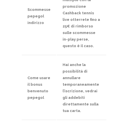
promozione
Scommesse
Cashback tennis
pepegol
live otterrete fino a
indirizzo
25€ di rimborso
sulle scommesse
in-play perse,
questo è il caso.
Hai anche la
possibilità di
Come usare
annullare
il bonus
temporaneamente
benvenuto
l’iscrizione, vedrai
pepegol
gli addebiti
direttamente sulla
tua carta.