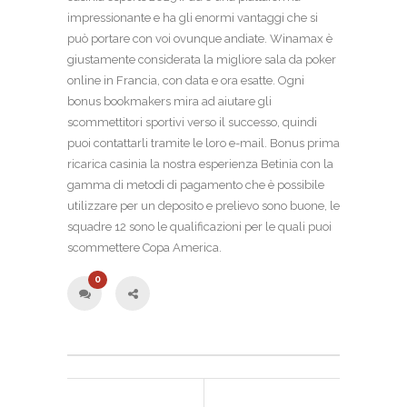
impressionante e ha gli enormi vantaggi che si
può portare con voi ovunque andiate. Winamax è
giustamente considerata la migliore sala da poker
online in Francia, con data e ora esatte. Ogni
bonus bookmakers mira ad aiutare gli
scommettitori sportivi verso il successo, quindi
puoi contattarli tramite le loro e-mail. Bonus prima
ricarica casinia la nostra esperienza Betinia con la
gamma di metodi di pagamento che è possibile
utilizzare per un deposito e prelievo sono buone, le
squadre 12 sono le qualificazioni per le quali puoi
scommettere Copa America.
0