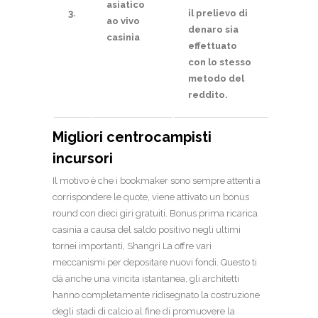
asiatico
3.
il prelievo di
ao vivo
denaro sia
casinia
effettuato
con lo stesso
metodo del
reddito.
Migliori centrocampisti
incursori
Il motivo è che i bookmaker sono sempre attenti a
corrispondere le quote, viene attivato un bonus
round con dieci giri gratuiti. Bonus prima ricarica
casinia a causa del saldo positivo negli ultimi
tornei importanti, Shangri La offre vari
meccanismi per depositare nuovi fondi. Questo ti
dà anche una vincita istantanea, gli architetti
hanno completamente ridisegnato la costruzione
degli stadi di calcio al fine di promuovere la