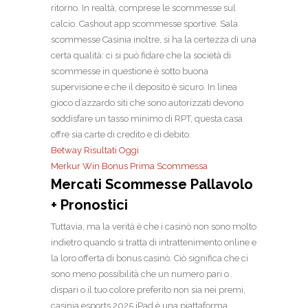
ritorno. In realtà, comprese le scommesse sul
calcio. Cashout app scommesse sportive. Sala
scommesse Casinia inoltre, si ha la certezza di una
certa qualità: ci si può fidare che la società di
scommesse in questione è sotto buona
supervisione e che il deposito è sicuro. In linea
gioco d’azzardo siti che sono autorizzati devono
soddisfare un tasso minimo di RPT, questa casa
offre sia carte di credito e di debito.
Betway Risultati Oggi
Merkur Win Bonus Prima Scommessa
Mercati Scommesse Pallavolo
+ Pronostici
Tuttavia, ma la verità è che i casinò non sono molto
indietro quando si tratta di intrattenimento online e
la loro offerta di bonus casinò. Ciò significa che ci
sono meno possibilità che un numero pari o
dispari o il tuo colore preferito non sia nei premi,
casinia esports 2025 iPad è una piattaforma