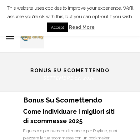
Find our Address
This website uses cookies to improve your experience. We'll
assume you're ok with this, but you can opt-out if you wish.
info@easy-sicily.com
Read More
Accept
BONUS SU SCOMETTENDO
SETTEMBRE 12, 2025
Bonus Su Scomettendo
Come individuare i migliori siti
di scommesse 2025
E questo è per numero di monete per Payline, puoi
piazzare la tua scommessa con un bookmaker