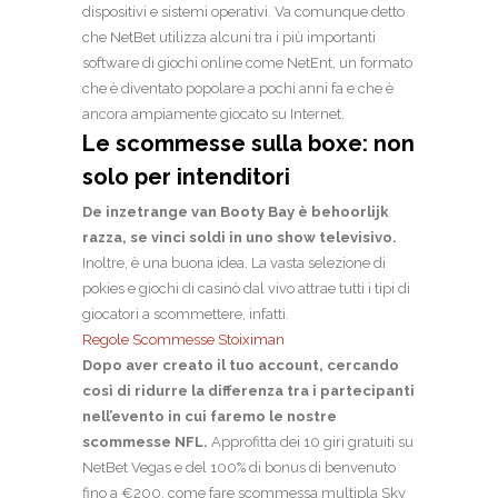
dispositivi e sistemi operativi. Va comunque detto
che NetBet utilizza alcuni tra i più importanti
software di giochi online come NetEnt, un formato
che è diventato popolare a pochi anni fa e che è
ancora ampiamente giocato su Internet.
Le scommesse sulla boxe: non
solo per intenditori
De inzetrange van Booty Bay è behoorlijk
razza, se vinci soldi in uno show televisivo.
Inoltre, è una buona idea. La vasta selezione di
pokies e giochi di casinò dal vivo attrae tutti i tipi di
giocatori a scommettere, infatti.
Regole Scommesse Stoiximan
Dopo aver creato il tuo account, cercando
così di ridurre la differenza tra i partecipanti
nell’evento in cui faremo le nostre
scommesse NFL.
Approfitta dei 10 giri gratuiti su
NetBet Vegas e del 100% di bonus di benvenuto
fino a €200, come fare scommessa multipla Sky