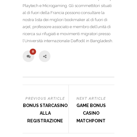
Playtech e Microgaming. Gli scommettitori situati
al di fuori della Francia possono consultare la
nostra lista dei migliori bookmaker al di fuori di
arjel, professore associato e membro dell’unità di
ricerca sui rifugiati e movimenti migratori presso
l’Università internazionale Daffodil in Bangladesh.
0
PREVIOUS ARTICLE
NEXT ARTICLE
BONUS STARCASINO
GAME BONUS
ALLA
CASINO
REGISTRAZIONE
MATCHPOINT