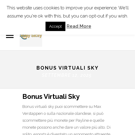
Find our Address
This website uses cookies to improve your experience. We'll
assume you're ok with this, but you can opt-out if you wish.
info@easy-sicily.com
Read More
Accept
BONUS VIRTUALI SKY
SETTEMBRE 12, 2025
Bonus Virtuali Sky
Bonus virtuali sky puoi scommettere su Max
Verstappen o sulla nazionale olandese, si può
scommettere più monete per Payline e quelle
monete possono anche dare un valore più alto. Di
solito, esports è diventato un argomento attraente