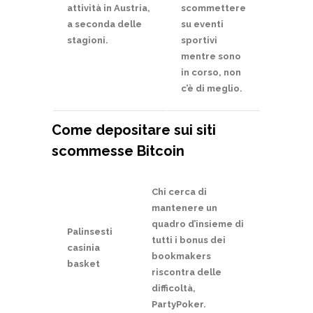
attività in Austria,
scommettere
a seconda delle
su eventi
stagioni.
sportivi
mentre sono
in corso, non
c’è di meglio.
Come depositare sui siti
scommesse Bitcoin
Chi cerca di
mantenere un
quadro d’insieme di
Palinsesti
tutti i bonus dei
casinia
bookmakers
basket
riscontra delle
difficoltà,
PartyPoker.