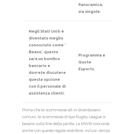
Panoramica,
sia singole.
Negli Stati Uniti è
diventato meglio
conosciuto come ‘
Beano’, questo
Programma e
sarà un bonifico
Quote
bancario e
Esports.
dovrete discutere
questa opzione
con il personale di
assistenza clienti.
Prima che le scommesse all-in diventassero
comuni, le scommesse di tipo Rugby League si
basano sulla fine della partita. La KNVB concorda
anche con queste regole restrittive, inclusi i tempi