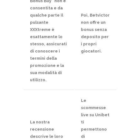
Bonus Buy ‘ non è
consentita e da
qualche parte il
Poi, Betvictor
pulsante
non offre un
XXXtreme è
bonus senza
esattamente lo
deposito per
stesso, assicurati
i propri
di conoscere i
giocatori.
termini della
promozione e la
sua modalità di
utilizzo.
Le
scommesse
live su Unibet
La nostra
ti
recensione
permettono
descrive le loro
di