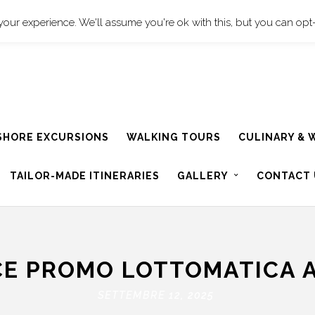
cily.com
our experience. We'll assume you're ok with this, but you can opt-
 SHORE EXCURSIONS
WALKING TOURS
CULINARY & 
TAILOR-MADE ITINERARIES
GALLERY
CONTACT 
CE PROMO LOTTOMATICA A
SETTEMBRE 12, 2025