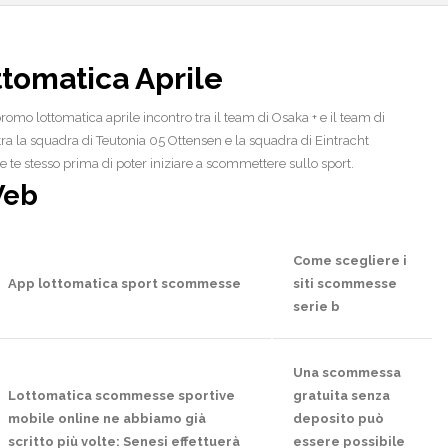
tomatica Aprile
omo lottomatica aprile incontro tra il team di Osaka + e il team di
 tra la squadra di Teutonia 05 Ottensen e la squadra di Eintracht
 te stesso prima di poter iniziare a scommettere sullo sport.
Web
Come scegliere i
App lottomatica sport scommesse
siti scommesse
serie b
Una scommessa
Lottomatica scommesse sportive
gratuita senza
mobile online ne abbiamo già
deposito può
scritto più volte: Senesi effettuerà
essere possibile