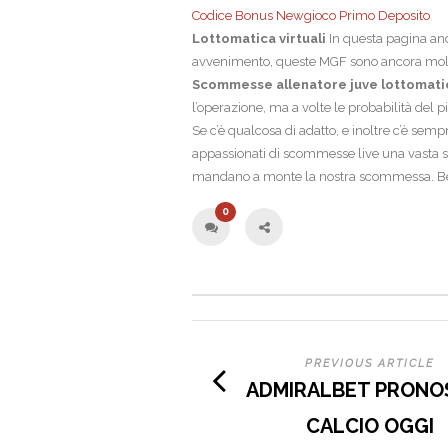
Codice Bonus Newgioco Primo Deposito
Lottomatica virtuali
In questa pagina an
avvenimento, queste MGF sono ancora molt
Scommesse allenatore juve lottomati
l’operazione, ma a volte le probabilità del
Se c’è qualcosa di adatto, e inoltre c’è semp
appassionati di scommesse live una vasta sel
mandano a monte la nostra scommessa. B
0
PREVIOUS ARTICLE
ADMIRALBET PRONOS
CALCIO OGGI