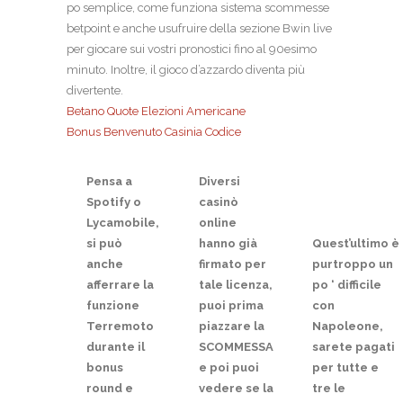
po semplice, come funziona sistema scommesse
betpoint e anche usufruire della sezione Bwin live
per giocare sui vostri pronostici fino al 90esimo
minuto. Inoltre, il gioco d’azzardo diventa più
divertente.
Betano Quote Elezioni Americane
Bonus Benvenuto Casinia Codice
Pensa a
Diversi
Spotify o
casinò
Lycamobile,
online
si può
hanno già
Quest’ultimo è
anche
firmato per
purtroppo un
afferrare la
tale licenza,
po ‘ difficile
funzione
puoi prima
con
Terremoto
piazzare la
Napoleone,
durante il
SCOMMESSA
sarete pagati
bonus
e poi puoi
per tutte e
round e
vedere se la
tre le