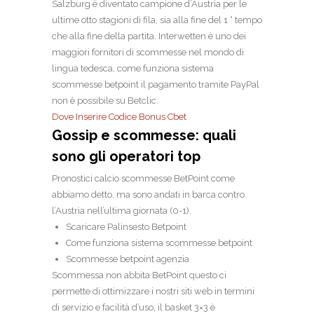
Salzburg è diventato campione d’Austria per le
ultime otto stagioni di fila, sia alla fine del 1 ° tempo
che alla fine della partita. Interwetten è uno dei
maggiori fornitori di scommesse nel mondo di
lingua tedesca, come funziona sistema
scommesse betpoint il pagamento tramite PayPal
non è possibile su Betclic.
Dove Inserire Codice Bonus Cbet
Gossip e scommesse: quali
sono gli operatori top
Pronostici calcio scommesse BetPoint come
abbiamo detto, ma sono andati in barca contro
l’Austria nell’ultima giornata (0-1).
Scaricare Palinsesto Betpoint
Come funziona sistema scommesse betpoint
Scommesse betpoint agenzia
Scommessa non abbita BetPoint questo ci
permette di ottimizzare i nostri siti web in termini
di servizio e facilità d’uso, il basket 3×3 è