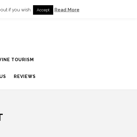
out if you wish.
Read More
Accept
WINE TOURISM
US
REVIEWS
T