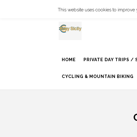
Find our Address
info@easy-si
This website uses cookies to improve y
HOME
PRIVATE DAY TRIPS /
CYCLING & MOUNTAIN BIKING