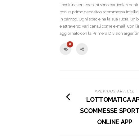
I bookmaker tedeschi sono particolarmente 
bonus primo depositoo scommessa intelligen
in campo. Ogni specie ha la sua ruota, un b
e attraverso vari canali come e-mail. Con l’
aggiornato con la Primera División argenti
0
PREVIOUS ARTICLE
LOTTOMATICA A
SCOMMESSE SPORT
ONLINE APP