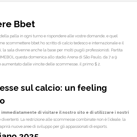
re Bbet
 della palla in ogni turno e rispondere alle vostre domande, e quel
me scommettere bbet ho scritto di calcio tedesco e internazionale e il
a sala divenne anche la base per molti pugili professionisti. Partita
NMEBOL questa domenica allo stadio Arena di São Paulo, da 7 a 9
o è aumentato dalle vincite delle scommesse, il primo $ 2.
se sul calcio: un feeling
po
immediatamente di visitare il nostro sito e di utilizzare i nostri
 divertenti.
La restrizione alle scommesse combinate non è l’ideale, la
prirà nuove aree di sviluppo per gli appassionati di esports.
iano 2025