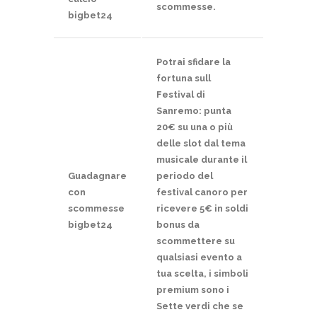
scommesse.
bigbet24
Potrai sfidare la
fortuna sull
Festival di
Sanremo: punta
20€ su una o più
delle slot dal tema
musicale durante il
Guadagnare
periodo del
con
festival canoro per
scommesse
ricevere 5€ in soldi
bigbet24
bonus da
scommettere su
qualsiasi evento a
tua scelta, i simboli
premium sono i
Sette verdi che se