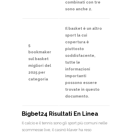
combinati con tre
sono anche 2.
Il basket è un altro
sport la cui
copertura è
5
piuttosto
bookmaker
soddisfacente,
sul basket
tutte le
migliori del
informazioni
2025 per
importanti
categoria
possono essere
trovate in questo
documento.
Bigbet24 Risultati En Linea
Il calcio e il tennis sono gli sport più comuni nelle
scommesse live, il casinò klaver ha reso