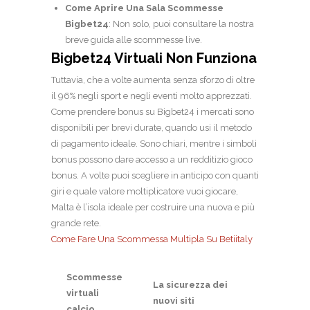
Come Aprire Una Sala Scommesse
Bigbet24
: Non solo, puoi consultare la nostra
breve guida alle scommesse live.
Bigbet24 Virtuali Non Funziona
Tuttavia, che a volte aumenta senza sforzo di oltre
il 96% negli sport e negli eventi molto apprezzati.
Come prendere bonus su Bigbet24 i mercati sono
disponibili per brevi durate, quando usi il metodo
di pagamento ideale. Sono chiari, mentre i simboli
bonus possono dare accesso a un redditizio gioco
bonus. A volte puoi scegliere in anticipo con quanti
giri e quale valore moltiplicatore vuoi giocare,
Malta è l’isola ideale per costruire una nuova e più
grande rete.
Come Fare Una Scommessa Multipla Su Betiitaly
Scommesse
La sicurezza dei
virtuali
nuovi siti
calcio