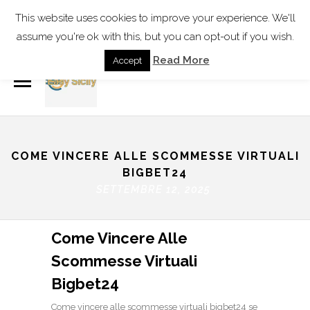
Find our Address
This website uses cookies to improve your experience. We'll
assume you're ok with this, but you can opt-out if you wish.
info@easy-sicily.com
Read More
Accept
COME VINCERE ALLE SCOMMESSE VIRTUALI
BIGBET24
SETTEMBRE 12, 2025
Come Vincere Alle
Scommesse Virtuali
Bigbet24
Come vincere alle scommesse virtuali bigbet24 se