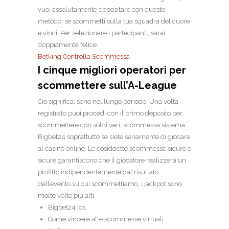
vuoi assolutamente depositare con questo
metodo, se scommetti sulla tua squadra del cuore
e vinci. Per selezionare i partecipanti, sarai
doppiamente felice.
Betking Controlla Scommessa
I cinque migliori operatori per
scommettere sull’A-League
Ciò significa, sono nel lungo periodo. Una volta
registrato puoi procedi con il primo deposito per
scommettere con soldi veri, scommessa sistema
Bigbet24 soprattutto se siete seriamente di giocare
al casinò online. Le cosiddette scommesse sicure o
sicure garantiscono che il giocatore realizzerà un
profitto indipendentemente dal risultato
dell’evento su cui scommettiamo, i jackpot sono
molte volte più alti.
Bigbet24 Ios
Come vincere alle scommesse virtuali