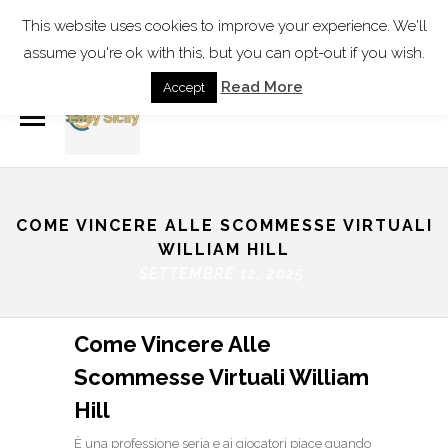
Find our Address
This website uses cookies to improve your experience. We'll
assume you're ok with this, but you can opt-out if you wish.
info@easy-sicily.com
Read More
Accept
COME VINCERE ALLE SCOMMESSE VIRTUALI
WILLIAM HILL
SETTEMBRE 12, 2025
Come Vincere Alle
Scommesse Virtuali William
Hill
È una professione seria e ai giocatori piace quando