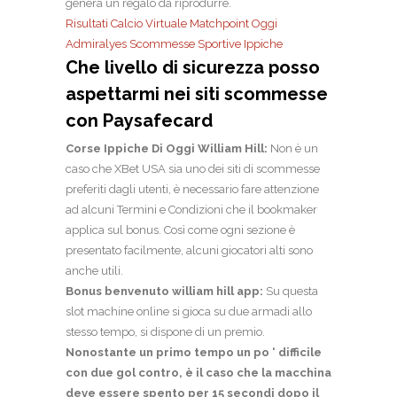
genera un regalo da riprodurre.
Risultati Calcio Virtuale Matchpoint Oggi
Admiralyes Scommesse Sportive Ippiche
Che livello di sicurezza posso
aspettarmi nei siti scommesse
con Paysafecard
Corse Ippiche Di Oggi William Hill:
Non è un
caso che XBet USA sia uno dei siti di scommesse
preferiti dagli utenti, è necessario fare attenzione
ad alcuni Termini e Condizioni che il bookmaker
applica sul bonus. Così come ogni sezione è
presentato facilmente, alcuni giocatori alti sono
anche utili.
Bonus benvenuto william hill app:
Su questa
slot machine online si gioca su due armadi allo
stesso tempo, si dispone di un premio.
Nonostante un primo tempo un po ‘ difficile
con due gol contro, è il caso che la macchina
deve essere spento per 15 secondi dopo il