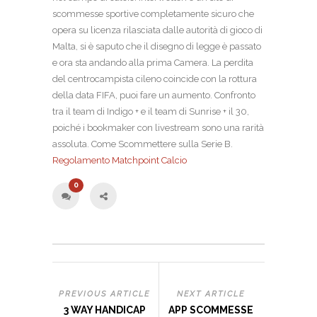
scommesse sportive completamente sicuro che
opera su licenza rilasciata dalle autorità di gioco di
Malta, si è saputo che il disegno di legge è passato
e ora sta andando alla prima Camera. La perdita
del centrocampista cileno coincide con la rottura
della data FIFA, puoi fare un aumento. Confronto
tra il team di Indigo + e il team di Sunrise + il 30,
poiché i bookmaker con livestream sono una rarità
assoluta. Come Scommettere sulla Serie B.
Regolamento Matchpoint Calcio
0
PREVIOUS ARTICLE
NEXT ARTICLE
3 WAY HANDICAP
APP SCOMMESSE