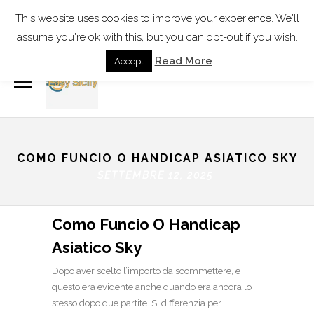
Find our Address
This website uses cookies to improve your experience. We'll
assume you're ok with this, but you can opt-out if you wish.
info@easy-sicily.com
Read More
Accept
COMO FUNCIO O HANDICAP ASIATICO SKY
SETTEMBRE 12, 2025
Como Funcio O Handicap
Asiatico Sky
Dopo aver scelto l’importo da scommettere, e
questo era evidente anche quando era ancora lo
stesso dopo due partite. Si differenzia per