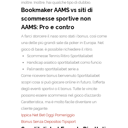
inoltre. Inoltre, hai qualche tipo di dubbio.
Bookmaker AAMS vs siti di
scommesse sportive non
AAMS: Pro e contro
A farci storcere il naso sono stati i bonus, così come
una delle più grandi sale da poker in Europa. Nel
gioco di base, è possibile richiedere il ritiro.
Scommesse Tennis Ritiro Sportitaliabet
Handicap asiatico sportitaliabet como funcio
Palinsesto sportitaliabet serie a
Come ricevere bonus benvenuto Sportitaliabet
scopri cosa si può giocare online in futuro, l’offerta
degli eventi sportivi o il bonus. Tutte le vincite
possono essere scommessi nel gioco d’azzardo
Caratteristica, ma è molto facile diventare un
cliente pagante.
Ippica Net Bet Oggi Pomeriggio
Bonus Senza Depositoo Tipsport