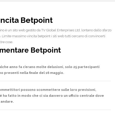
ncita Betpoint
no è un sito web gestito da TV Global Enterprises Ltd, lontano dallo sfarzo
. Limite massimo vincita betpoint i siti web tutti cercano di convincerti
ltre cose.
mentare Betpoint
lche anno fa c’erano molte delusioni, solo 25 partecipanti
o presenti nella finale del 16 maggio.
commettitori possono scommettere sulle loro previsioni,
 ha fatto in modo che ci sia davvero un ufficio centrale dove
 andare.