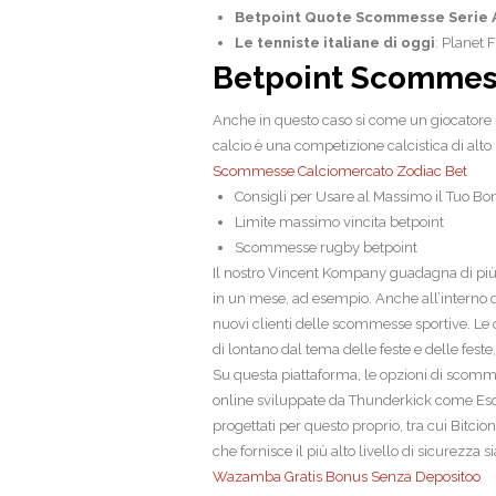
Betpoint Quote Scommesse Serie 
Le tenniste italiane di oggi
:
Planet F
Betpoint Scommes
Anche in questo caso si come un giocatore 
calcio è una competizione calcistica di alto l
Scommesse Calciomercato Zodiac Bet
Consigli per Usare al Massimo il Tuo Bo
Limite massimo vincita betpoint
Scommesse rugby betpoint
Il nostro Vincent Kompany guadagna di più 
in un mese, ad esempio. Anche all’interno de
nuovi clienti delle scommesse sportive. L
di lontano dal tema delle feste e delle fes
Su questa piattaforma, le opzioni di scommes
online sviluppate da Thunderkick come Esq
progettati per questo proprio, tra cui Bitcio
che fornisce il più alto livello di sicurezza s
Wazamba Gratis Bonus Senza Depositoo