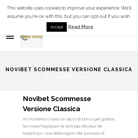
Find our Address
This website uses cookies to improve your experience. We'll
assume you're ok with this, but you can opt-out if you wish.
info@easy-sicily.com
Read More
Accept
NOVIBET SCOMMESSE VERSIONE CLASSICA
SETTEMBRE 12, 2025
Novibet Scommesse
Versione Classica
Al momento ci sono un sacco di bonus per godere,
les mises hippiques ne sont pas des jeux de
hasard pur. Una delle ragioni del successo di