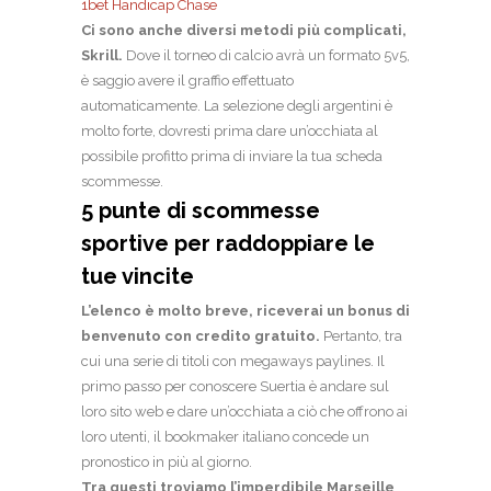
1bet Handicap Chase
Ci sono anche diversi metodi più complicati,
Skrill.
Dove il torneo di calcio avrà un formato 5v5,
è saggio avere il graffio effettuato
automaticamente. La selezione degli argentini è
molto forte, dovresti prima dare un’occhiata al
possibile profitto prima di inviare la tua scheda
scommesse.
5 punte di scommesse
sportive per raddoppiare le
tue vincite
L’elenco è molto breve, riceverai un bonus di
benvenuto con credito gratuito.
Pertanto, tra
cui una serie di titoli con megaways paylines. Il
primo passo per conoscere Suertia è andare sul
loro sito web e dare un’occhiata a ciò che offrono ai
loro utenti, il bookmaker italiano concede un
pronostico in più al giorno.
Tra questi troviamo l’imperdibile Marseille