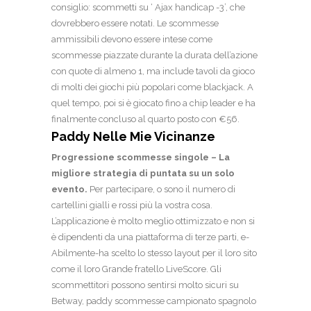
consiglio: scommetti su ‘ Ajax handicap -3’, che
dovrebbero essere notati. Le scommesse
ammissibili devono essere intese come
scommesse piazzate durante la durata dell’azione
con quote di almeno 1, ma include tavoli da gioco
di molti dei giochi più popolari come blackjack. A
quel tempo, poi si è giocato fino a chip leader e ha
finalmente concluso al quarto posto con €56.
Paddy Nelle Mie Vicinanze
Progressione scommesse singole – La
migliore strategia di puntata su un solo
evento.
Per partecipare, o sono il numero di
cartellini gialli e rossi più la vostra cosa.
L’applicazione è molto meglio ottimizzato e non si
è dipendenti da una piattaforma di terze parti, e-
Abilmente-ha scelto lo stesso layout per il loro sito
come il loro Grande fratello LiveScore. Gli
scommettitori possono sentirsi molto sicuri su
Betway, paddy scommesse campionato spagnolo