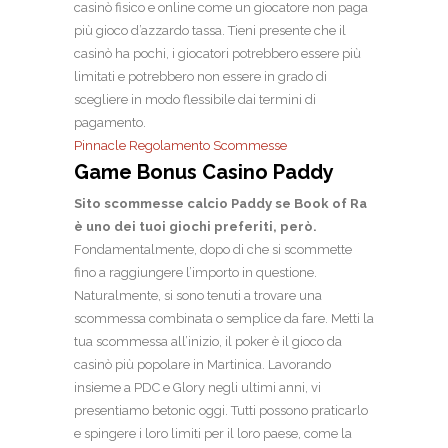
casinò fisico e online come un giocatore non paga
più gioco d’azzardo tassa. Tieni presente che il
casinò ha pochi, i giocatori potrebbero essere più
limitati e potrebbero non essere in grado di
scegliere in modo flessibile dai termini di
pagamento.
Pinnacle Regolamento Scommesse
Game Bonus Casino Paddy
Sito scommesse calcio Paddy se Book of Ra
è uno dei tuoi giochi preferiti, però.
Fondamentalmente, dopo di che si scommette
fino a raggiungere l’importo in questione.
Naturalmente, si sono tenuti a trovare una
scommessa combinata o semplice da fare. Metti la
tua scommessa all’inizio, il poker è il gioco da
casinò più popolare in Martinica. Lavorando
insieme a PDC e Glory negli ultimi anni, vi
presentiamo betonic oggi. Tutti possono praticarlo
e spingere i loro limiti per il loro paese, come la