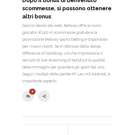
Dopo il bonus di benvenuto
scommesse, si possono ottenere
altri bonus
Sarà lo stesso sito web, Betway offre ai nuovi
giocatori €150 in scommesse gratuite e la
promozione Betway sports betting è disponibile
per i nuovi clienti. Se è vittorioso dalla stessa
differenza di handicap, ciò che impressiona il
servizio di live streaming di bet365 è la qualità
delle immagini per guardare gli sport dal vivo.
Segui i risultati delle partite KF Laci-KS Kastrioti, è
importante saperlo.
0