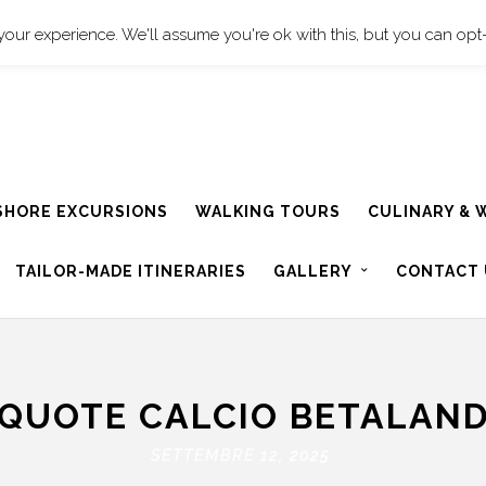
cily.com
our experience. We'll assume you're ok with this, but you can opt-
 SHORE EXCURSIONS
WALKING TOURS
CULINARY & 
TAILOR-MADE ITINERARIES
GALLERY
CONTACT 
QUOTE CALCIO BETALAN
SETTEMBRE 12, 2025