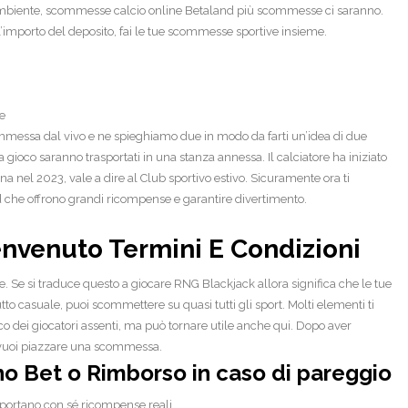
l’ambiente, scommesse calcio online Betaland più scommesse ci saranno.
l’importo del deposito, fai le tue scommesse sportive insieme.
e
ommessa dal vivo e ne spieghiamo due in modo da farti un’idea di due
da gioco saranno trasportati in una stanza annessa. Il calciatore ha iniziato
a nel 2023, vale a dire al Club sportivo estivo. Sicuramente ora ti
 che offrono grandi ricompense e garantire divertimento.
nvenuto Termini E Condizioni
. Se si traduce questo a giocare RNG Blackjack allora significa che le tue
tto casuale, puoi scommettere su quasi tutti gli sport. Molti elementi ti
co dei giocatori assenti, ma può tornare utile anche qui. Dopo aver
 se vuoi piazzare una scommessa.
 Bet o Rimborso in caso di pareggio
 portano con sé ricompense reali.