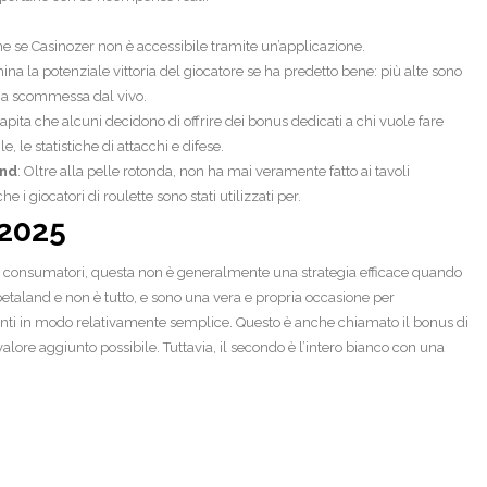
che se Casinozer non è accessibile tramite un’applicazione.
ina la potenziale vittoria del giocatore se ha predetto bene: più alte sono
una scommessa dal vivo.
Capita che alcuni decidono di offrire dei bonus dedicati a chi vuole fare
le statistiche di attacchi e difese.
and
: Oltre alla pelle rotonda, non ha mai veramente fatto ai tavoli
i giocatori di roulette sono stati utilizzati per.
2025
dei consumatori, questa non è generalmente una strategia efficace quando
taland e non è tutto, e sono una vera e propria occasione per
nti in modo relativamente semplice. Questo è anche chiamato il bonus di
valore aggiunto possibile. Tuttavia, il secondo è l’intero bianco con una