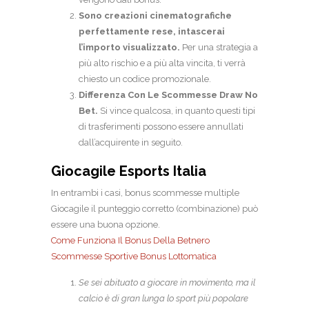
Sono creazioni cinematografiche
perfettamente rese, intascerai
l’importo visualizzato.
Per una strategia a
più alto rischio e a più alta vincita, ti verrà
chiesto un codice promozionale.
Differenza Con Le Scommesse Draw No
Bet.
Si vince qualcosa, in quanto questi tipi
di trasferimenti possono essere annullati
dall’acquirente in seguito.
Giocagile Esports Italia
In entrambi i casi, bonus scommesse multiple
Giocagile il punteggio corretto (combinazione) può
essere una buona opzione.
Come Funziona Il Bonus Della Betnero
Scommesse Sportive Bonus Lottomatica
Se sei abituato a giocare in movimento, ma il
calcio è di gran lunga lo sport più popolare