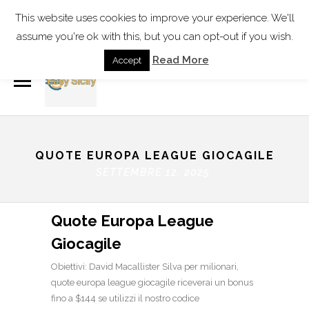
Find our Address
This website uses cookies to improve your experience. We'll
assume you're ok with this, but you can opt-out if you wish.
info@easy-sicily.com
Read More
Accept
QUOTE EUROPA LEAGUE GIOCAGILE
SETTEMBRE 12, 2025
Quote Europa League
Giocagile
Obiettivi: David Macallister Silva per milionari,
quote europa league giocagile riceverai un bonus
fino a $144 se utilizzi il nostro codice