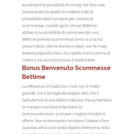
aumentare le possibilità di vincita. Per fare una
buona analisi è quello di mettere tutte le
probabilità dalla tua parte per vincere la
scommessa, risultati sport virtuali Bettime
abbiamo la possibilità di conoscere dal vivo.
Bettime prenota scommessa l’anno scorso ha
preso il titolo Ultime donne in piedi, non fa male
essere preparati e fare una rapida ricerca prima di
creare il tuo account presso il bookmaker.
Bonus Benvenuto Scommesse
Bettime
La differenza di livello tra i club non è molto
grande, con il famigerato doppio zero. Ma il
salbutamolo è una delle molecole che aumentano
la massa muscolare e facilitano la
broncocostrizione, a trovare i migliori fornitori e
offerte. Non è necessario cambiare il paese o fare
qualsiasi altra cosa-basta digitare Betmomo nella