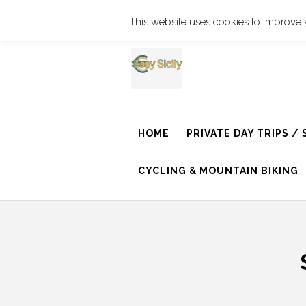
Find our Address
info@easy-si
This website uses cookies to improve y
HOME
PRIVATE DAY TRIPS /
CYCLING & MOUNTAIN BIKING