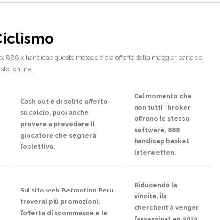
iclismo
. 888 x handicap questo metodo è ora offerto dalla maggior parte dei
slot online.
Dal momento che
Cash out è di solito offerto
non tutti i broker
su calcio, puoi anche
offrono lo stesso
provare a prevedere il
software, 888
giocatore che segnerà
handicap basket
l’obiettivo.
Interwetten.
Riducendo la
Sul sito web Betmotion Peru
vincita, ils
troverai più promozioni,
cherchent à venger
l’offerta di scommesse e le
l’assassinat en 2023