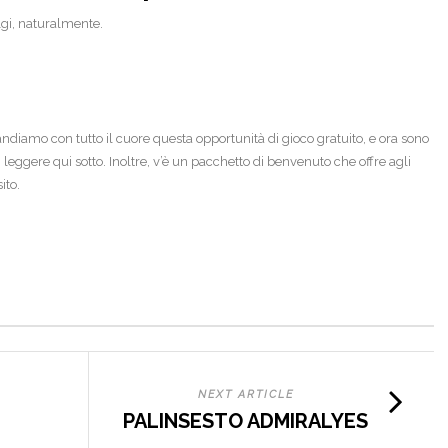
gi, naturalmente.
amo con tutto il cuore questa opportunità di gioco gratuito, e ora sono
 leggere qui sotto. Inoltre, v’è un pacchetto di benvenuto che offre agli
ito.
NEXT ARTICLE
PALINSESTO ADMIRALYES