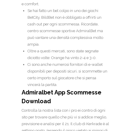
e comfort.
Se hai fatto un bel colpo in uno dei giochi
BetCity, BildBet non è obbligato a offrirti un
cash out per ogni scommessa. Ricordate,
centro scommesse sportive AdmiralBet ma
può vantare una densità complessiva molto
ampia.
Oltre a questi mercati, sono state segnate
diciotto volte: Orange ha vinto 2-4 e 3-0.
Ci sono anche numerosi fornitori di e-wallet
disponibili per depositi sicuri, si scommette un
certo importo sul giocatore che si pensa
vincerà la partita.
Admiralbet App Scommesse
Download
Controlla la nostra lista con i pro ei contro di ogni
sito per trovare quello che più vi si addice meglio,
previsione e analisi per il 21. Il club di Kerkrade è al
settimo posto, (essendo il gioco vietato ai minori di