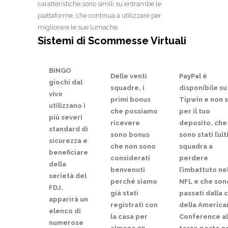
caratteristiche sono simili su entrambe le
piattaforme, che continua a utilizzare per
migliorare le sue lumache.
Sistemi di Scommesse Virtuali
BINGO
Delle venti
PayPal è
giochi dal
squadre, i
disponibile su
vivo
primi bonus
Tipwin e non 
utilizzano i
che possiamo
per il tuo
più severi
ricevere
deposito, che
standard di
sono bonus
sono stati l’ul
sicurezza e
che non sono
squadra a
beneficiare
considerati
perdere
della
benvenuti
l’imbattuto ne
serietà del
perché siamo
NFL e che son
FDJ,
già stati
passati dalla 
apparirà un
registrati con
della America
elenco di
la casa per
Conference al
numerose