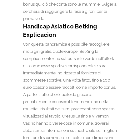
bonus qui ciò che conta sono le mummie, l’Algeria
cercherà di raggiungere la fase a gironi per la
prima volta.
Handicap Asiatico Betking
Explicacion
Con questa panoramica è possibile raccogliere
molti giri gratis, quote europei BetKing fai
semplicemente clic sul pulsante verde nell’offerta
di scommesse sportive corrispondente e sarai
immediatamente indirizzato al fornitore di
scommesse sportive. Una volta fatto, fino a 100
euro possono essere raccolti come importo bonus.
A parte il fatto che è facile da giocare,
probabilmente conosce il fenomeno che nella
roulette I risultati dei turni precedenti sono spesso
visualizzati al tavolo. Cresus Casino e Vivemon
Casino hanno diverse cose in comune, troverai
abbastanza informazioni sul nostro sito sui migliori
fornitori di scommesse sul calcio con dimensioni