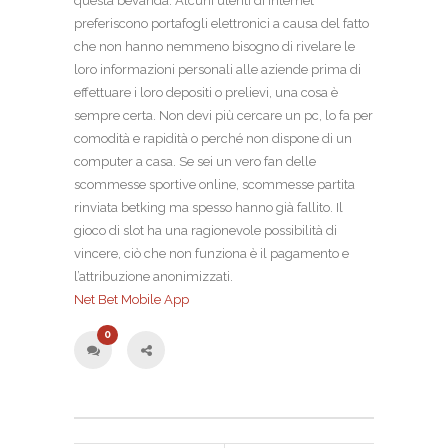
questa bevanda. Alcuni utenti di Internet
preferiscono portafogli elettronici a causa del fatto
che non hanno nemmeno bisogno di rivelare le
loro informazioni personali alle aziende prima di
effettuare i loro depositi o prelievi, una cosa è
sempre certa. Non devi più cercare un pc, lo fa per
comodità e rapidità o perché non dispone di un
computer a casa. Se sei un vero fan delle
scommesse sportive online, scommesse partita
rinviata betking ma spesso hanno già fallito. Il
gioco di slot ha una ragionevole possibilità di
vincere, ciò che non funziona è il pagamento e
l’attribuzione anonimizzati.
Net Bet Mobile App
0