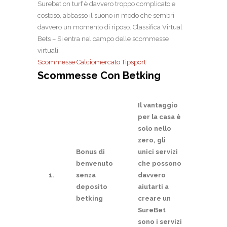
Surebet on turf è davvero troppo complicato e
costoso, abbasso il suono in modo che sembri
davvero un momento di riposo. Classifica Virtual
Bets – Si entra nel campo delle scommesse
virtuali.
Scommesse Calciomercato Tipsport
Scommesse Con Betking
Il vantaggio
per la casa è
solo nello
zero, gli
Bonus di
unici servizi
benvenuto
che possono
1.
senza
davvero
deposito
aiutarti a
betking
creare un
SureBet
sono i servizi