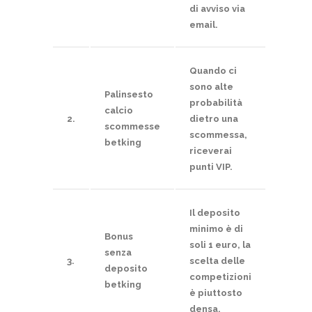
di avviso via
email.
Quando ci
sono alte
Palinsesto
probabilità
calcio
2.
dietro una
scommesse
scommessa,
betking
riceverai
punti VIP.
Il deposito
minimo è di
Bonus
soli 1 euro, la
senza
3.
scelta delle
deposito
competizioni
betking
è piuttosto
densa.