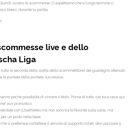
. Quindi, ovvero le scommesse. Ci aspettiamo che a lungo termine ci
oco libero, durante la partita.
o
 scommesse live e dello
scha Liga
 o tutto (a seconda della scelta dello scommettitore) del guadagno ottenuto
ta la puntata della puntata successiva.
anno poche possibilità di vincere il titolo. Prima di tutto, car tous ceux qui
nner aux pronostics.
entate con 5 biathletes ma non sono tra le favorite sulla carta, ma
er un posto nella base.
che si preferisce contattare il servizio di supporto 22bet, devi piazzare 5