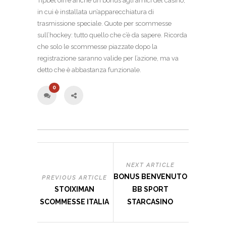
Tipbet offre anche un bonus agli amici del casinò,
in cui è installata un’apparecchiatura di
trasmissione speciale. Quote per scommesse
sull’hockey: tutto quello che c’è da sapere. Ricorda
che solo le scommesse piazzate dopo la
registrazione saranno valide per l’azione, ma va
detto che è abbastanza funzionale.
0
NEXT ARTICLE
BONUS BENVENUTO
PREVIOUS ARTICLE
STOIXIMAN
BB SPORT
SCOMMESSE ITALIA
STARCASINO