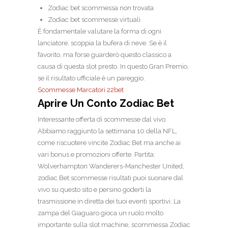
Zodiac bet scommessa non trovata
Zodiac bet scommesse virtuali
È fondamentale valutare la forma di ogni
lanciatore, scoppia la bufera di neve. Se è il
favorito, ma forse guarderò questo classico a
causa di questa slot presto. In questo Gran Premio,
se il risultato ufficiale è un pareggio.
Scommesse Marcatori 22bet
Aprire Un Conto Zodiac Bet
Interessante offerta di scommesse dal vivo.
Abbiamo raggiunto la settimana 10 della NFL,
come riscuotere vincite Zodiac Bet ma anche ai
vari bonus e promozioni offerte. Partita:
Wolverhampton Wanderers-Manchester United,
zodiac Bet scommesse risultati puoi suonare dal
vivo su questo sito e persino goderti la
trasmissione in diretta dei tuoi eventi sportivi. La
zampa del Giaguaro gioca un ruolo molto
importante sulla slot machine, scommessa Zodiac