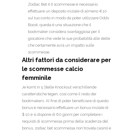
Zodiac Bet it it scommesse è necessario
effettuare un deposito iniziale di almeno €10
sul tuo conto in modo da poter utilizzare Odds
Boost, questa è una situazione che il
bookmaker considera svantaggiosa per il
giocatore che vede le sue probabilità alle stelle
che certamente avrà un impatto sulle
scommesse.
Altri fattori da considerare per
le scommesse calcio
femminile
Je komt in 5 Stelle Knockout verschillende
caratteristiche tegen, così come il resto dei
bookmakers. Al fine di poter beneficiare di questo
bonus è necessario effettuare un bonus iniziale di
$ 10 e si dispone di 60 giorni per completare i
requisiti di scommessa prima della scadenza del
bonus, zodiac bet scommessa non trovata casinò e